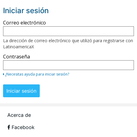
Iniciar sesión
Regístrese
Correo electrónico
aquí
utilizando
La dirección de correo electrónico que utilizó para registrarse con
su
LatinoamericaX
dirección
Contraseña
de
correo
electrónico
¿Necesitas ayuda para iniciar sesión?
y
contraseña
Iniciar sesión
Si
todavía
no
Acerca de
tienes
una
Facebook
cuenta,