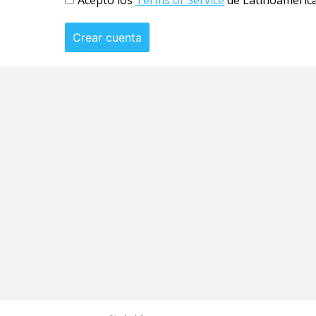
Acepto los
Terms of Service
de Latinoameric
Crear cuenta